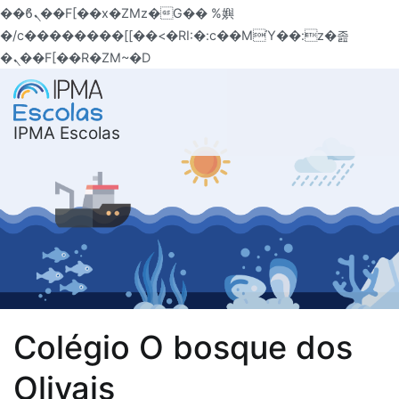
��ϐܢ��F[��x�ZMz�G�� %嬩
�/c��������[[��<�RI:�:c��MΎ��:z�졾
�ܢ��F[��R�ZM~�D
Saltar
para
o
IPMA Escolas
conteúdo
Colégio O bosque dos
Olivais