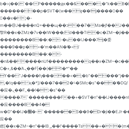
b�>j��)΄��!P�����ԫ��&���;�"k��B�޶�}
��������p�SVT�(w��ę��!j������
��x�;�-
m��@J����nQ+���պ��כ��7�Ma�jf��J��ͱ4j���Ѳ�
撆R��x�ZMz�7v��IW���/d��ٞ�Тז�c�ZM~�ji�� ߒ��sQz�����Ԡ��DW��3�De�n"��M�+/
��������B��:�-�u��IJ���7j�委
���9��p�=�'m��AN�ޭ�=/
��������B��:�-
�n&������nUf���������q��x�ZM~�
c�
Ϲ�+,&��Ὰܢ��F[��(�1�*"��
ϒ��"J����ԧ�����<�;�b"�� ���"j�����ܢ��F
,�!q�� қ�*]/���؝�2��7�SMc�s"���ޭ�DQ/
�应�ܢ��F_��!� :�s"��
����7`��������F��+�SVT�n"��IJ����nQ
�应����B ��4�
w�D"��IJ�׭�-`������S��9�Dr�ji��EJ߅��gJ�
应��
矁[��x�ZM~�n"��IB؃��!'����Тѕ��+��(m��IK�ʭ�/|