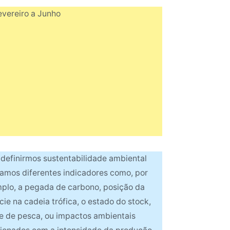
evereiro a Junho
 definirmos sustentabilidade ambiental
izamos diferentes indicadores como, por
plo, a pegada de carbono, posição da
ie na cadeia trófica, o estado do stock,
te de pesca, ou impactos ambientais