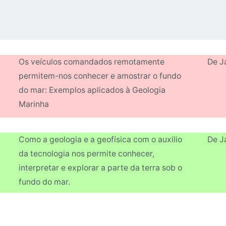
Os veículos comandados remotamente
De J
permitem-nos conhecer e amostrar o fundo
do mar: Exemplos aplicados à Geologia
Marinha
Como a geologia e a geofísica com o auxilio
De J
da tecnologia nos permite conhecer,
interpretar e explorar a parte da terra sob o
fundo do mar.