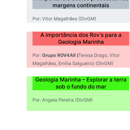
margens continentais
Por: Vitor Magalhães (DivGM)
A importância dos Rov’s para a
Geologia Marinha
Por:
Grupo ROV4All (
Teresa Drago, Vitor
Magalhães, Emília Salgueiro) (DivGM)
Geologia Marinha – Explorar a terra
sob o fundo do mar
Por: Angela Pereira (DivGM)