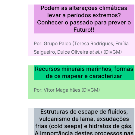
Podem as alterações climáticas
levar a períodos extremos?
Conhecer o passado para prever o
Futuro!!
Por: Grupo Paleo (Teresa Rodrigues, Emília
Salgueiro, Dulce Oliveira
et al.
) (DivGM)
Recursos minerais marinhos, formas
de os mapear e caracterizar
Por: Vitor Magalhães (DivGM)
Estruturas de escape de fluidos,
vulcanismo de lama, exsudações
frias (cold seeps) e hidratos de gás.
A importância destes processos nas