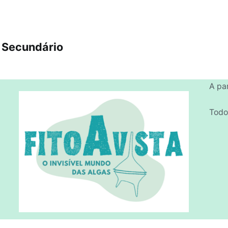
e Secundário
A par
Todo