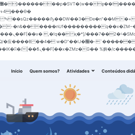
:�-�n&������nUf���������q��x�ZM~
!� :�s"��
�׭�-`������S��9�Dr�ji��EJ߅��gJ�应��
Início
Quem somos?
Atividades
Conteúdos didá