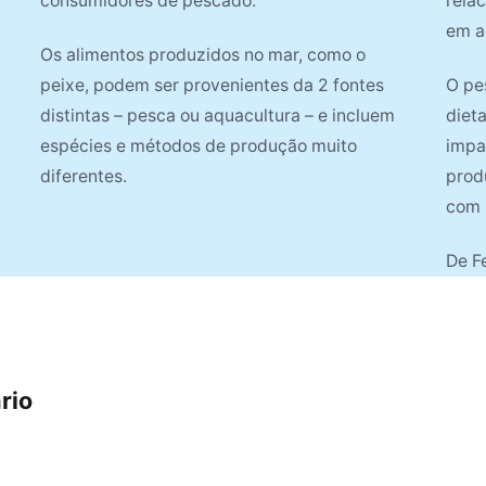
consumidores de pescado.
rela
em a
Os alimentos produzidos no mar, como o
peixe, podem ser provenientes da 2 fontes
O pe
distintas – pesca ou aquacultura – e incluem
diet
espécies e métodos de produção muito
impa
diferentes.
prod
com 
De F
rio