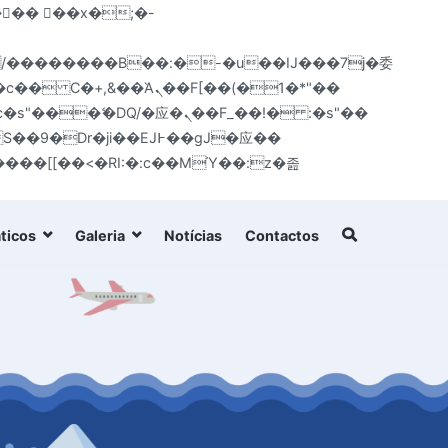
�
c�� Ϲ�+,&��Ὰܢ��F[��(�1�*"��
ticos
Galeria
Notícias
Contactos