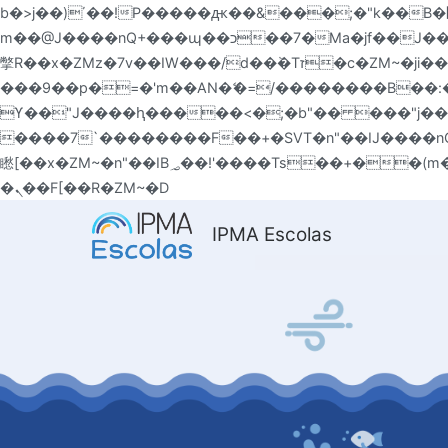
b�>j��)΄��!P�����ԫ��&���;�"k��B�޶�}��������p�SVT�(w��ę��!j������ ��x�;�-
m��@J����nQ+���պ��כ��7�Ma�jf��J��ͱ4j���Ѳ�
撆R��x�ZMz�7v��IW���/d��ٞ�Тז�c�ZM~�ji�� ߒ��sQz�����Ԡ��DW��3�De�n"��M�+/��������B��:�-�u��IJ���7j�委
���9��p�=�'m��AN�ޭ�=/��������B��
ϒ��"J����ԧ�����<�;�b"�� ���"j�����ܢ��F[��x� ,�!q�� қ�*]/���؝�2��7�SMc�s"���ޭ�DQ/�应�ܢ��F_��
����7`��������F��+�SVT�n"��IJ����nQ/�应����B ��4� w�D"��IJ
矁[��x�ZM~�n"��IB؃��!'����Тѕ��+��(m��IK�ʭ�/|��ϐܢ��F[��x�ZMz�G�� %嬩�/c��������[[��<�RI:�:c��MΎ��:z�졾
�ܢ��F[��R�ZM~�D
Saltar
IPMA Escolas
para
o
conteúdo