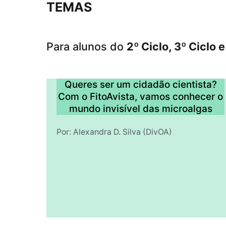
TEMAS
Para alunos do
2º Ciclo, 3º Ciclo 
Queres ser um cidadão cientista?
Com o FitoAvista, vamos conhecer o
mundo invisível das microalgas
Por: Alexandra D. Silva (DivOA)