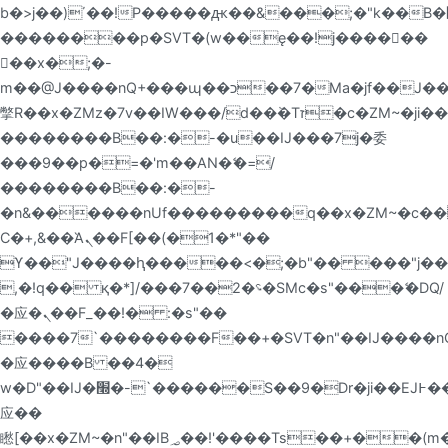
b�>j��)΄��!P�����ԫ��&���;�"k��B�޶�}
��������p�SVT�(w��ę��!j������
��x�;�-
m��@J����nQ+���պ��כ��7�Ma�jf��J��ͱ4j���Ѳ�
撆R��x�ZMz�7v��IW���/d��ٞ�Тז�c�ZM~�ji�� ߒ��sQz�����Ԡ��DW��3�De�n"��M�+/
��������B��:�-�u��IJ���7j�委
���9��p�=�'m��AN�ޭ�=/
��������B��:�-
�n&������nUf���������q��x�ZM~�
c�
Ϲ�+,&��Ὰܢ��F[��(�1�*"��
ϒ��"J����ԧ�����<�;�b"�� ���"j�����ܢ��F
,�!q�� қ�*]/���؝�2��7�SMc�s"���ޭ�DQ/
�应�ܢ��F_��!� :�s"��
����7`��������F��+�SVT�n"��IJ����nQ
�应����B ��4�
w�D"��IJ�׭�-`������S��9�Dr�ji��EJ߅��gJ�
应��
矁[��x�ZM~�n"��IB؃��!'����Тѕ��+��(m��IK�ʭ�/|