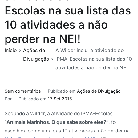
Escolas na sua lista das
10 atividades a não
perder na NEI!
Início
Ações de
A Wilder inclui a atividade do
Divulgação
IPMA-Escolas na sua lista das 10
atividades a não perder na NEI!
em
Sem comentários
Publicado em
Ações de Divulgação
A
Por
Publicado em
17 Set 2015
Wilder
Segundo a Wilder, a atividade do IPMA-Escolas,
inclui
a
“
Animais Marinhos. O que sabe sobre eles?”
, foi
atividade
escolhida como uma das 10 atividades a não perder na
do