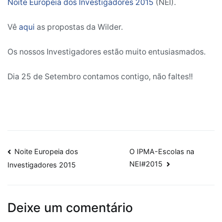
Noite Europeia dos Investigadores 2015
(NEI).
IPMA-
Escolas
Vê
aqui
as propostas da Wilder.
na
sua
Os nossos Investigadores estão muito entusiasmados.
lista
das
Dia 25 de Setembro contamos contigo, não faltes!!
10
atividades
a
não
perder
na
Navegação
Noite Europeia dos
O IPMA-Escolas na
NEI!
NEI#2015
Investigadores 2015
de
artigos
Deixe um comentário