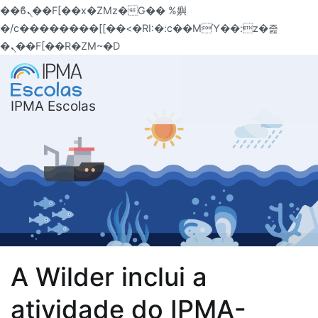
��ϐܢ��F[��x�ZMz�G�� %嬩
�/c��������[[��<�RI:�:c��MΎ��:z�졾
�ܢ��F[��R�ZM~�D
Saltar
para
o
IPMA Escolas
conteúdo
A Wilder inclui a
atividade do IPMA-